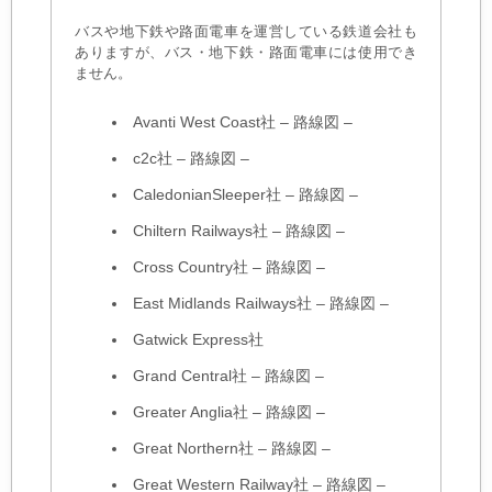
バスや地下鉄や路面電車を運営している鉄道会社も
ありますが、バス・地下鉄・路面電車には使用でき
ません。
Avanti West Coast社
–
路線図
–
c2c社
–
路線図
–
CaledonianSleeper社
–
路線図
–
Chiltern Railways社
–
路線図
–
Cross Country社
–
路線図
–
East Midlands Railways社
–
路線図
–
Gatwick Express社
Grand Central社
–
路線図
–
Greater Anglia社
–
路線図
–
Great Northern社
–
路線図
–
Great Western Railway社
–
路線図
–