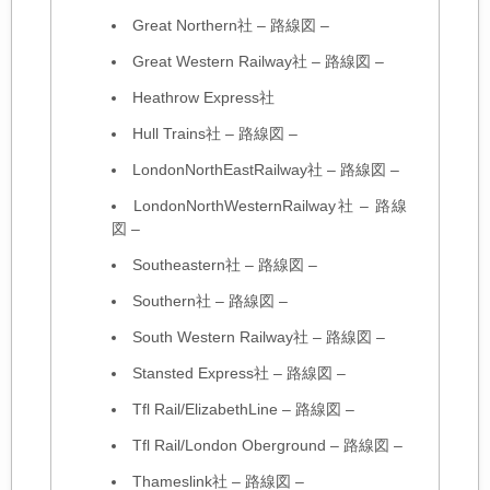
Great Northern社
–
路線図
–
Great Western Railway社
–
路線図
–
Heathrow Express社
Hull Trains社
–
路線図
–
LondonNorthEastRailway社
–
路線図
–
LondonNorthWesternRailway社
–
路線
図
–
Southeastern社
–
路線図
–
Southern社
–
路線図
–
South Western Railway社
–
路線図
–
Stansted Express社
–
路線図
–
Tfl Rail/ElizabethLine
–
路線図
–
Tfl Rail/
London Oberground
–
路線図
–
Thameslink社
–
路線図
–