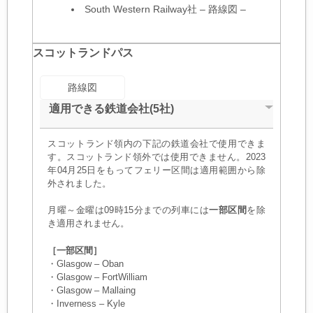
South Western Railway社
–
路線図
–
スコットランドパス
路線図
適用できる鉄道会社(5社)
スコットランド領内の下記の鉄道会社で使用できま
す。スコットランド領外では使用できません。2023
年04月25日をもってフェリー区間は適用範囲から除
外されました。
月曜～金曜は09時15分までの列車には
一部区間
を除
き適用されません。
［一部区間］
・Glasgow – Oban
・Glasgow – FortWilliam
・Glasgow – Mallaing
・Inverness – Kyle