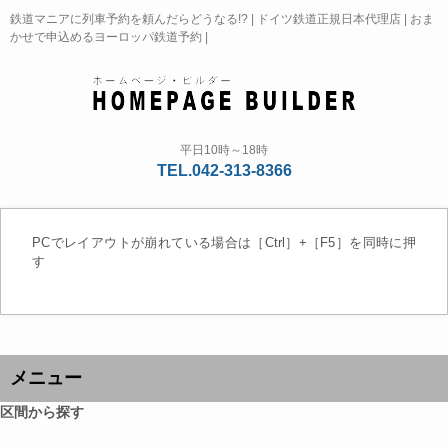
鉄道マニアに列車予約を頼んだらどうなる!? | ドイツ鉄道正規日本代理店 | おま
かせで申込めるヨーロッパ鉄道予約 |
平日10時～18時
TEL.042-313-8366
PCでレイアウトが崩れている場合は［Ctrl］+［F5］を同時に押
す
メニュー
区間から探す