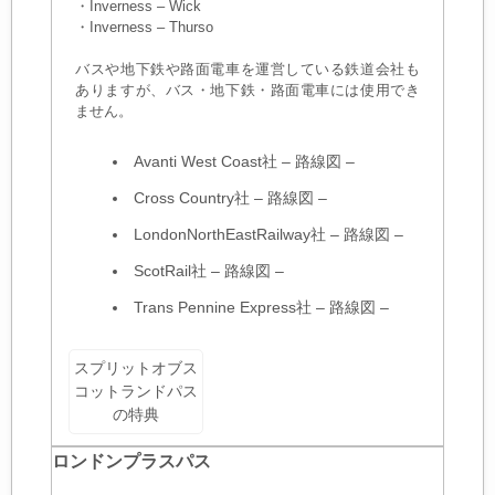
・Inverness – Wick
・Inverness – Thurso
バスや地下鉄や路面電車を運営している鉄道会社も
ありますが、バス・地下鉄・路面電車には使用でき
ません。
Avanti West Coast社
–
路線図
–
Cross Country社
–
路線図
–
LondonNorthEastRailway社
–
路線図
–
ScotRail社
–
路線図
–
Trans Pennine Express社
–
路線図
–
スプリットオブス
コットランドパス
の特典
ロンドンプラスパス