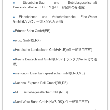
●
Eisenbahn-Bau- und Betriebsgesellschaft
Pressnitztalbahn mbH(PRE)(4⃣ 一部区間のみ適用)
●
Eisenbahnen und Verkehrsbetriebe Elbe-Weser
GmbH(EVB)(5⃣ 一部区間のみ適用)
●
Erfurter Bahn GmbH(EB)
●
erixx GmbH(ERX)
●
Hessische Landesbahn GmbH(HLB)(6⃣ 一部適用不可)
●
Keolis Deutschland GmbH(ERB)(オランダのVenloまで適
用)
●
metronom Eisenbahngesellschaft mbH(ENO,ME)
●
National Express Rail GmbH(RB,RE)
●
NEB Betriebsgesellschaft mbH(NEB)
●
Nord West Bahn GmbH(NWB,RS)(7⃣ 一部適用不可)