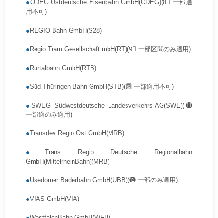
●
ODEG Ostdeutsche Eisenbahn GmbH(ODEG)(8⃣ 一部適
用不可)
●
REGIO-Bahn GmbH(S28)
●
Regio Tram Gesellschaft mbH(RT)(9⃣ 一部区間のみ適用)
●
Rurtalbahn GmbH(RTB)
●
Süd Thüringen Bahn GmbH(STB)(🔟 一部適用不可)
●
SWEG Südwestdeutsche Landesverkehrs-AG(SWE)(⓫
一部適のみ適用)
●
Transdev Regio Ost GmbH(MRB)
●
Trans Regio Deutsche Regionalbahn
GmbH(MittelrheinBahn)(MRB)
●
Usedomer Bäderbahn GmbH(UBB)(⓬ 一部のみ適用)
●
VIAS GmbH(VIA)
●
WestfalenBahn GmbH(WFB)