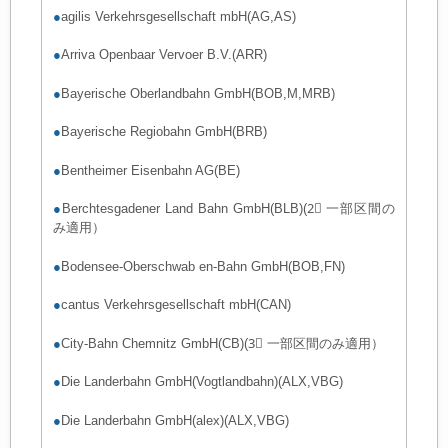
●
agilis Verkehrsgesellschaft mbH(AG,AS)
●
Arriva Openbaar Vervoer B.V.(ARR)
●
Bayerische Oberlandbahn GmbH(BOB,M,MRB)
●
Bayerische Regiobahn GmbH(BRB)
●
Bentheimer Eisenbahn AG(BE)
●
Berchtesgadener Land Bahn GmbH(BLB)(2⃣ 一部区間の
み適用）
●
Bodensee-Oberschwab en-Bahn GmbH(BOB,FN)
●
cantus Verkehrsgesellschaft mbH(CAN)
●
City-Bahn Chemnitz GmbH(CB)(3⃣ 一部区間のみ適用）
●
Die Landerbahn GmbH(Vogtlandbahn)(ALX,VBG)
●
Die Landerbahn GmbH(alex)(ALX,VBG)