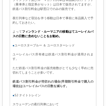
（乗車券と指定券がセット）は日本で販売されてますが、
鉄道パス割引料金は駅窓口でのみの販売です。
夜行列車など宿泊を伴う移動は日本で事前に単品購入で予
約しておきたい。
よって
フィンランド・ルーマニアの移動はてユーレイルパ
スの日数に含めないことをお勧め
。
●
ユーロスターブルー
＆
ユーロスターレッド
ユーレイルパス所有者は鉄道パス割引料金が適用されま
す。
ただ鉄道パス割引料金の販売枚数がとても少なく早めに売
切れてしまうことが多いです。
鉄道パス割引料金が売切れの場合(早期割引料金で購入の
場合)はユーレイルパスの日数を減らす。
●
SJ ナイトトレイン
スウェーデンの夜行列車において