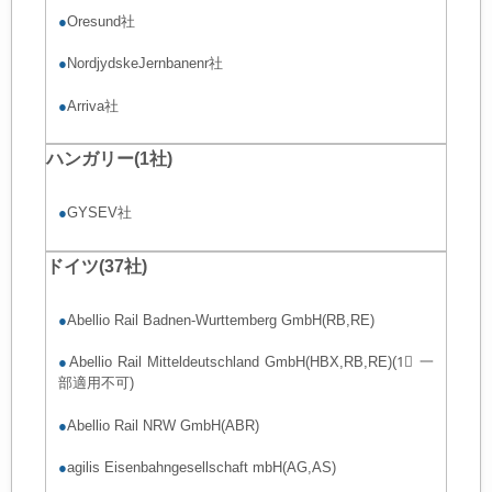
●
Oresund社
●
NordjydskeJernbanenr社
●
Arriva社
ハンガリー(1社)
●
GYSEV社
ドイツ(37社)
●
Abellio Rail Badnen-Wurttemberg GmbH(RB,RE)
●
Abellio Rail Mitteldeutschland GmbH(HBX,RB,RE)(1⃣ 一
部適用不可)
●
Abellio Rail NRW GmbH(ABR)
●
agilis Eisenbahngesellschaft mbH(AG,AS)