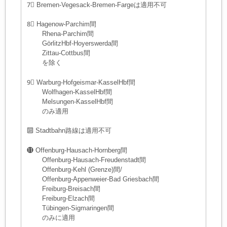
7⃣ Bremen-Vegesack-Bremen-Fargeは適用不可
8⃣ Hagenow-Parchim間
Rhena-Parchim間
GörlitzHbf-Hoyerswerda間
Zittau-Cottbus間
を除く
9⃣ Warburg-Hofgeismar-KasselHbf間
Wolfhagen-KasselHbf間
Melsungen-KasselHbf間
のみ適用
🔟 Stadtbahn路線は適用不可
⓫ Offenburg-Hausach-Hornberg間
Offenburg-Hausach-Freudenstadt間
Offenburg-Kehl (Grenze)間/
Offenburg-Appenweier-Bad Griesbach間
Freiburg-Breisach間
Freiburg-Elzach間
Tübingen-Sigmaringen間
のみに適用