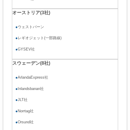
オーストリア(3社)
●
ウェストバーン
●
レギオジェット(一部路線)
●
GYSEV社
スウェーデン(8社)
●
ArlandaExpress社
●
Inlandsbanan社
●
JLT社
●
Norrtag社
●
Orsund社