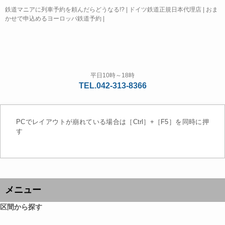
鉄道マニアに列車予約を頼んだらどうなる!? | ドイツ鉄道正規日本代理店 | おま
かせで申込めるヨーロッパ鉄道予約 |
平日10時～18時
TEL.042-313-8366
PCでレイアウトが崩れている場合は［Ctrl］+［F5］を同時に押
す
メニュー
区間から探す