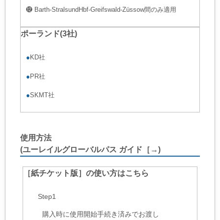
⓬ Barth-StralsundHbf-Greifswald-Züssow間のみ適用
ポーランド(3社)
●
KD社
●
PR社
●
SKMT社
使用方法
(
ユーレイルグローバルパス ガイド［→
)
［紙チケット版］の使い方はこちら
Step1
購入時に使用開始手続き済みでお渡し