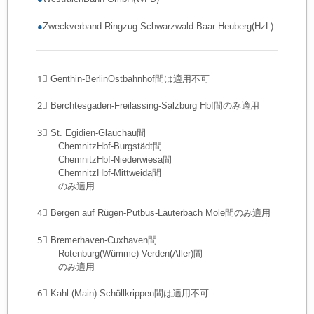
●
Zweckverband Ringzug Schwarzwald-Baar-Heuberg(HzL)
1⃣ Genthin-BerlinOstbahnhof間は適用不可
2⃣ Berchtesgaden-Freilassing-Salzburg Hbf間のみ適用
3⃣ St. Egidien-Glauchau間
ChemnitzHbf-Burgstädt間
ChemnitzHbf-Niederwiesa間
ChemnitzHbf-Mittweida間
のみ適用
4⃣ Bergen auf Rügen-Putbus-Lauterbach Mole間のみ適用
5⃣ Bremerhaven-Cuxhaven間
Rotenburg(Wümme)-Verden(Aller)間
のみ適用
6⃣ Kahl (Main)-Schöllkrippen間は適用不可