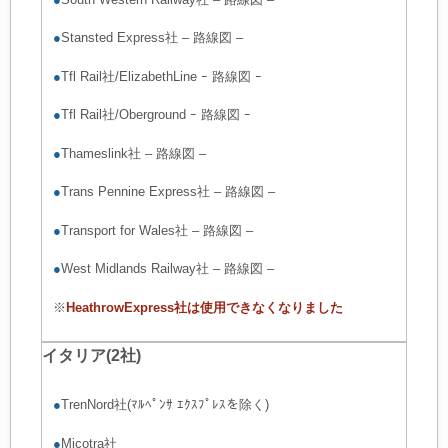
●
Stansted Express社
–
路線図
–
●
Tfl Rail社/ElizabethLine
ｰ
路線図
ｰ
●
Tfl Rail社/Oberground
ｰ
路線図
ｰ
●
Thameslink社
–
路線図
–
●
Trans Pennine Express社
–
路線図
–
●
Transport for Wales社
–
路線図
–
●
West Midlands Railway社
–
路線図
–
※
HeathrowExpress社は使用できなくなりました
イタリア(2社)
●
TrenNord社(ﾏﾙﾍﾟﾝｻ ｴｸｽﾌﾟﾚｽを除く)
●
Micotra社