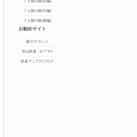
７ヵ国の旅(前編)
７ヵ国の旅(中編)
７ヵ国の旅(後編)
お勧めサイト
駅のラウンジ
登山鉄道・ﾛｰﾌﾟｳｪｲ
鉄道マニアのブログ