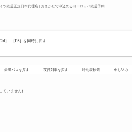
ドイツ鉄道正規日本代理店 | おまかせで申込めるヨーロッパ鉄道予約 |
rl］+［F5］を同時に押す
鉄道パスを探す
夜行列車を探す
時刻表検索
申し込み
していません)