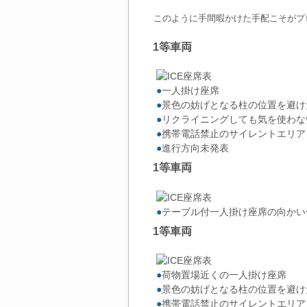
このように手間暇かけた手配こそがプ
1等車両
●
一人掛け座席
●
景色の妨げとなる柱の位置を避け
●
リクライニングしても気を使わな
●
携帯電話禁止のサイレントエリア
●
進行方向未発表
1等車両
●
テーブル付一人掛け座席の向かい
1等車両
●
荷物置場近くの一人掛け座席
●
景色の妨げとなる柱の位置を避け
●
携帯電話禁止のサイレントエリア