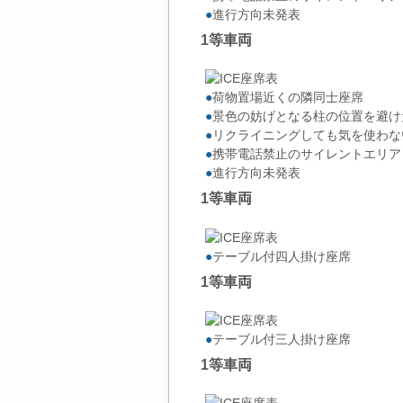
●
進行方向未発表
1等車両
●
荷物置場近くの隣同士座席
●
景色の妨げとなる柱の位置を避け
●
リクライニングしても気を使わな
●
携帯電話禁止のサイレントエリア
●
進行方向未発表
1等車両
●
テーブル付四人掛け座席
1等車両
●
テーブル付三人掛け座席
1等車両