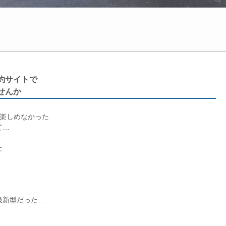
約サイトで
せんか
を楽しめなかった
て…
た
最新型だった…