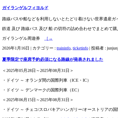
ガイランゲルフィヨルド
路線バスや船などを利用しないとたどり着けない世界遺産ガ
鉄道 及び 路線バス 及び 船 の切符の詰め合わせでまとめ
ガイランゲル周遊券
［→
2026年1月16日
|
カテゴリー :
traininfo
,
ticketinfo
|
投稿者 : junjun
夏季限定で座席予約必須になる路線が発表されました
＜2025年05月28日～2025年08月31日＞
・ドイツ ～ オランダ間の国際列車（ICE・IC）
・ドイツ ～ デンマークの国際列車（EC）
＜2025年06月15日～2025年08月31日＞
・ドイツ ～ チェコ/スロバキア/ハンガリー/オーストリアの国