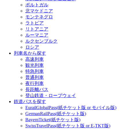
ポルトガル
北マケドニア
モンテネグロ
ラトビア
リトアニア
ルーマニア
ルクセンブルク
ロシア
列車名から探す
高速列車
観光列車
特急列車
普通列車
夜行列車
長距離バス
登山鉄道・ロープウェイ
鉄道パスを探す
EurailGlobalPass(紙チケット版 or モバイル版)
GermanRailPass(紙チケット版)
BayernTicket(紙チケット版)
SwissTravelPass(紙チケット版 or E-TKT版)