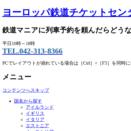
ヨーロッパ鉄道チケットセンター
鉄道マニアに列車予約を頼んだらどうなる!
平日10時～18時
TEL.042-313-8366
PCでレイアウトが崩れている場合は［Ctrl］+［F5］を同時
メニュー
コンテンツへスキップ
国名から探す
アイルランド
イギリス
イタリア
エストニア