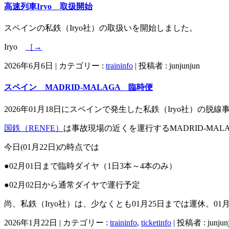
高速列車Iryo 取扱開始
スペインの私鉄（Iryo社）の取扱いを開始しました。
Iryo
［→
2026年6月6日
|
カテゴリー :
traininfo
|
投稿者 : junjunjun
スペイン MADRID-MALAGA 臨時便
2026年01月18日にスペインで発生した私鉄（Iryo社）の脱
国鉄（RENFE）
は事故現場の近くを運行するMADRID-MA
今日(01月22日)の時点では
●02月01日まで臨時ダイヤ（1日3本～4本のみ）
●02月02日から通常ダイヤで運行予定
尚、私鉄（Iryo社）は、少なくとも01月25日までは運休。0
2026年1月22日
|
カテゴリー :
traininfo
,
ticketinfo
|
投稿者 : junjun