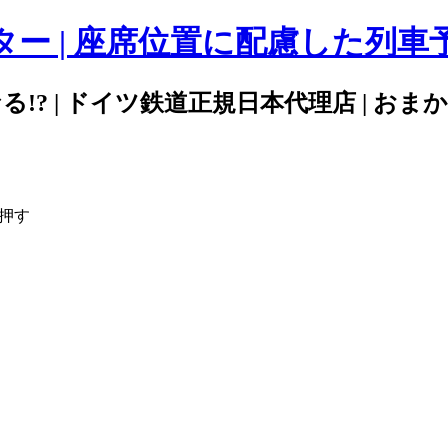
 | 座席位置に配慮した列車予
? | ドイツ鉄道正規日本代理店 | おま
に押す