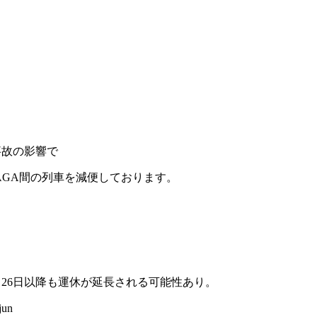
線事故の影響で
LAGA間の列車を減便しております。
1月26日以降も運休が延長される可能性あり。
jun