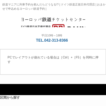
鉄道マニアに列車予約を頼んだらどうなる!? | ドイツ鉄道正規日本代理店 | おまか
せで申込めるヨーロッパ鉄道予約 |
平日10時～18時
TEL.042-313-8366
PCでレイアウトが崩れている場合は［Ctrl］+［F5］を同時に押
す
メニュー
区間から探す