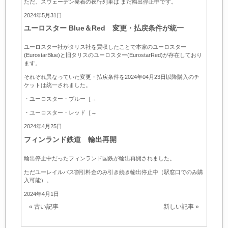
ただ、スウェーデン発着の夜行列車は まだ輸出停止中です。
2024年5月31日
ユーロスター Blue＆Red 変更・払戻条件が統一
ユーロスター社がタリス社を買収したことで本家のユーロスター
(EurostarBlue)と旧タリスのユーロスター(EurostarRed)が存在しており
ます。
それぞれ異なっていた変更・払戻条件を2024年04月23日以降購入のチ
ケットは統一されました。
・ユーロスター・ブルー
［→
・ユーロスター・レッド
［→
2024年4月25日
フィンランド鉄道 輸出再開
輸出停止中だったフィンランド国鉄が輸出再開されました。
ただユーレイルパス割引料金のみ引き続き輸出停止中（駅窓口でのみ購
入可能）。
2024年4月1日
« 古い記事
新しい記事 »