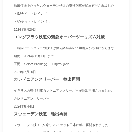
輸出停止中だったスウェーデン鉄道の夜行列車が輸出再開されました。
・SJナイトトレイン
［→
・VYナイトトレイン
［→
2024年9月20日
ユングフラウ鉄道の緊急オーバーツーリズム対策
一時的に
ユングフラウ鉄道
は優先搭乗券の追加購入が必須になります。
期間：2024年08月11日まで
区間：KleineScheidegg – Jungfraujoch
2024年7月18日
カレドニアンスリーパー 輸出再開
イギリスの夜行列車カレドニアンスリーパーが輸出再開されました。
カレドニアンスリーパー
［→
2024年6月4日
スウェーデン鉄道 輸出再開
スウェーデン鉄道（SJ社）のチケット日本に輸出再開されました。