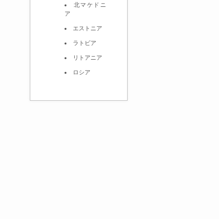
北マケドニ
ア
エストニア
ラトビア
リトアニア
ロシア