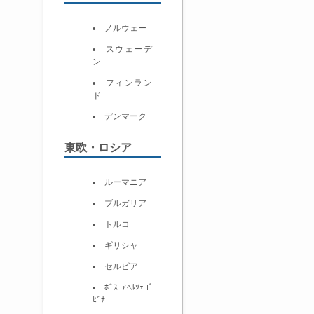
ノルウェー
スウェーデ
ン
フィンラン
ド
デンマーク
東欧・ロシア
ルーマニア
ブルガリア
トルコ
ギリシャ
セルビア
ﾎﾞｽﾆｱﾍﾙﾂｪｺﾞ
ﾋﾞﾅ