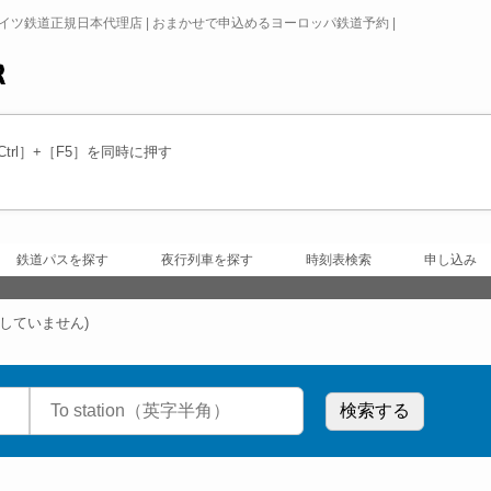
ドイツ鉄道正規日本代理店 | おまかせで申込めるヨーロッパ鉄道予約 |
rl］+［F5］を同時に押す
鉄道パスを探す
夜行列車を探す
時刻表検索
申し込み
していません)