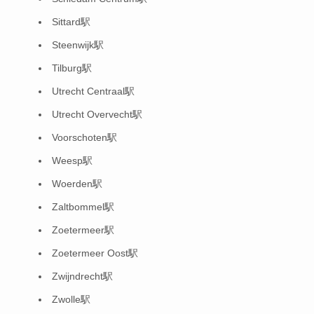
Sittard駅
Steenwijk駅
Tilburg駅
Utrecht Centraal駅
Utrecht Overvecht駅
Voorschoten駅
Weesp駅
Woerden駅
Zaltbommel駅
Zoetermeer駅
Zoetermeer Oost駅
Zwijndrecht駅
Zwolle駅