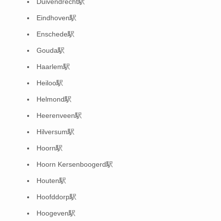
Duivendrecht駅
Eindhoven駅
Enschede駅
Gouda駅
Haarlem駅
Heiloo駅
Helmond駅
Heerenveen駅
Hilversum駅
Hoorn駅
Hoorn Kersenboogerd駅
Houten駅
Hoofddorp駅
Hoogeven駅