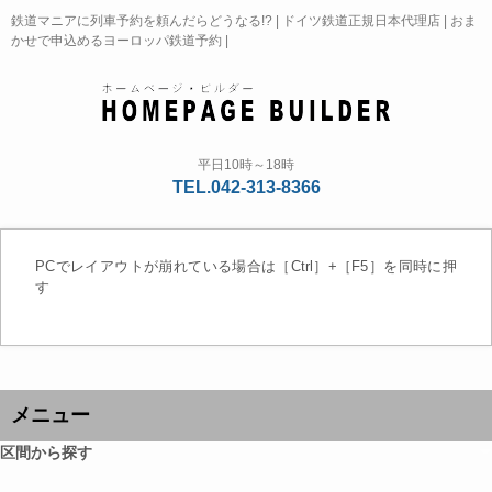
鉄道マニアに列車予約を頼んだらどうなる!? | ドイツ鉄道正規日本代理店 | おま
かせで申込めるヨーロッパ鉄道予約 |
平日10時～18時
TEL.042-313-8366
PCでレイアウトが崩れている場合は［Ctrl］+［F5］を同時に押
す
メニュー
区間から探す