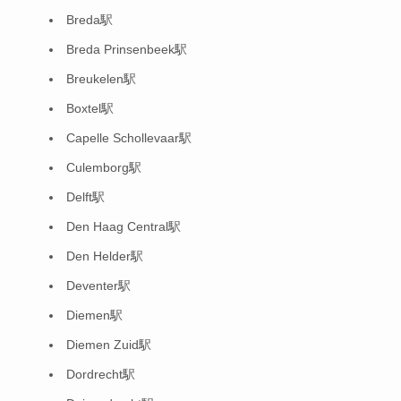
Breda駅
Breda Prinsenbeek駅
Breukelen駅
Boxtel駅
Capelle Schollevaar駅
Culemborg駅
Delft駅
Den Haag Central駅
Den Helder駅
Deventer駅
Diemen駅
Diemen Zuid駅
Dordrecht駅