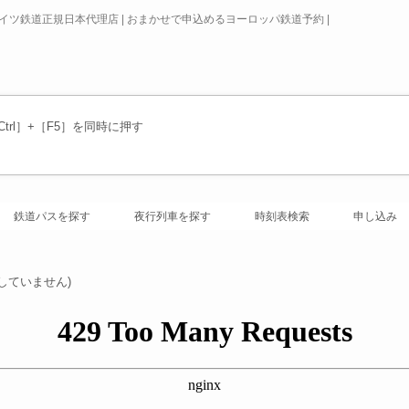
ドイツ鉄道正規日本代理店 | おまかせで申込めるヨーロッパ鉄道予約 |
rl］+［F5］を同時に押す
鉄道パスを探す
夜行列車を探す
時刻表検索
申し込み
していません)