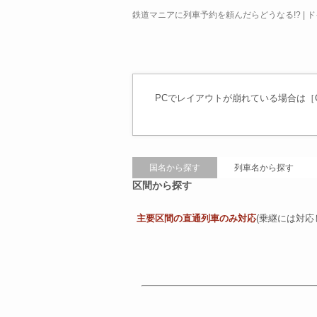
鉄道マニアに列車予約を頼んだらどうなる!? | 
PCでレイアウトが崩れている場合は［Ct
国名から探す
列車名から探す
区間から探す
主要区間の直通列車のみ対応
(乗継には対応