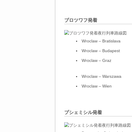
ブロツワフ発着
Wroclaw – Bratislava
Wroclaw – Budapest
Wroclaw – Graz
Wroclaw – Warszawa
Wroclaw – Wien
プシェミシル発着