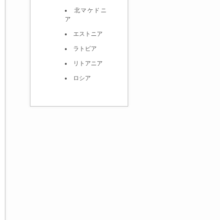
北マケドニ
ア
エストニア
ラトビア
リトアニア
ロシア