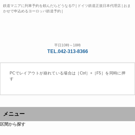
鉄道マニアに列車予約を頼んだらどうなる!? | ドイツ鉄道正規日本代理店 | おま
かせで申込めるヨーロッパ鉄道予約 |
平日10時～18時
TEL.042-313-8366
PCでレイアウトが崩れている場合は［Ctrl］+［F5］を同時に押
す
メニュー
区間から探す