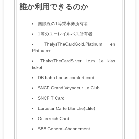
誰か利用できるのか
国際線の1等乗車券所有者
1等のユーレイルパス所有者
ThalysTheCardGold,Platinum en
Platnum+
ThalysTheCardSilver i.c.m 1e klas
ticket
DB bahn bonus comfort card
SNCF Grand Voyageur Le Club
SNCF T Card
Eurostar Carte Blanche(Elite)
Osterreich Card
SBB General-Abonnement