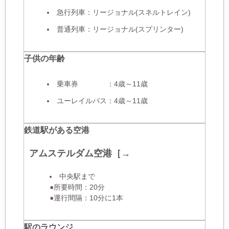
急行列車：リージョナル(スネルトレイン)
普通列車：リージョナル(スプリンター)
子供の年齢
乗車券 ：4歳～11歳
ユーレイルパス：4歳～11歳
鉄道駅がある空港
アムステルダム空港
［→
中央駅まで
●
所要時間：20分
●
運行間隔：10分に1本
駅のラウンジ