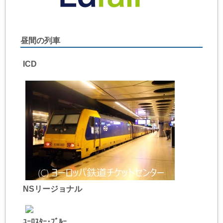
昼間の列車
ICD
NSリージョナル
ﾕｰﾛｽﾀｰ･ﾌﾞﾙｰ